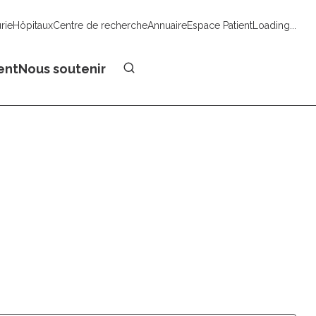
urie
Hôpitaux
Centre de recherche
Annuaire
Espace Patient
Loading...
Faire un don
ent
Nous soutenir