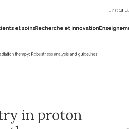
L'Institut C
ients et soins
Recherche et innovation
Enseignem
adiation therapy: Robustness analysis and guidelines
try in proton