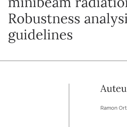
minibeam radiatio
Robustness analys
guidelines
Auteu
Ramon Orti