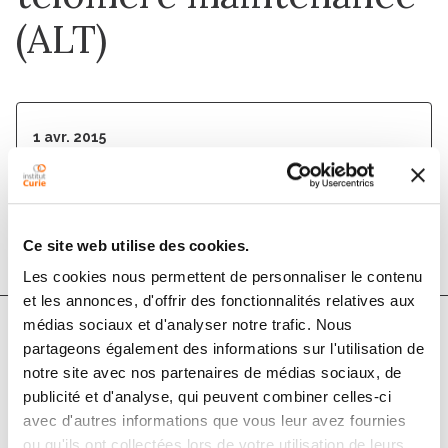
(ALT)
1 avr. 2015
International Journal of Cancer
DOI :
10.1002/ijc.29171
Ce site web utilise des cookies.
Les cookies nous permettent de personnaliser le contenu
et les annonces, d'offrir des fonctionnalités relatives aux
médias sociaux et d'analyser notre trafic. Nous
partageons également des informations sur l'utilisation de
Auteurs
notre site avec nos partenaires de médias sociaux, de
publicité et d'analyse, qui peuvent combiner celles-ci
Maya Jeitany, Jose Ramon Pineda, Qingyuan Liu, Rosa
avec d'autres informations que vous leur avez fournies
Maria Porreca, Françoise Hoffschir, Chantal Desmaze,
ou qu'ils ont collectées lors de votre utilisation de leurs