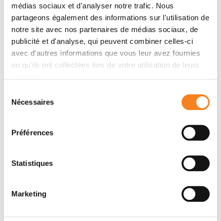
médias sociaux et d'analyser notre trafic. Nous
Manon Mangiardi-Veltin, Clara Sebbag, Christine
partageons également des informations sur l'utilisation de
Rousset-Jablonski, Isabelle Ray-Coquard, Clémentine
notre site avec nos partenaires de médias sociaux, de
Berkach, Lucie Laot, Yuting Wang, Inès Abdennebi,
publicité et d'analyse, qui peuvent combiner celles-ci
Julie Labrosse, Camille Sautter, Aullène Toussaint,
avec d'autres informations que vous leur avez fournies
Laura Sablone, Enora Laas, Sarah Khallouch, Florence
ou qu'ils ont collectées lors de votre utilisation de leurs
Coussy, Pietro Santulli, Charles Chapron, Angelique
services.
Bobrie, William Jacot, Nadir Sella, Elise Dumas, Claire
Sélection
Sénéchal-Davin, Marc Espie, Sylvie Giacchetti,
Nécessaires
du
Lorraine Maitrot, Geneviève Plu-Bureau, Charles
consentement
Coutant, Julien Guerin, Bernard Asselain, Pierre
Fumoleau, Manuel Rodrigues, Christine Decanter,
Préférences
Audrey Mailliez, Lidia Delrieu, Amélie Lemoine,
Christelle Jouannaud, Doriane Houdre, Fabien Reyal,
Statistiques
Anne-Sophie Hamy
Marketing