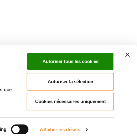
Suivez l'Institut Curie
 sociaux et en vous inscrivant à notre newsletter.
Autoriser tous les cookies
Inscrivez-vous à la newsletter
Autoriser la sélection
ns que
Cookies nécessaires uniquement
ndre
Annuaire
Actualités
Droits du patient
Presse
itique des données personnelles
Gestion des cookies
Signalement
ing
Afficher les détails