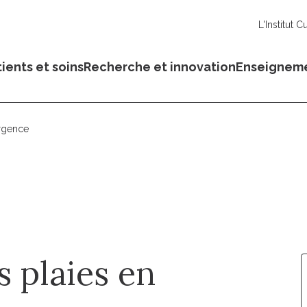
L'Institut C
ients et soins
Recherche et innovation
Enseignem
urgence
s plaies en