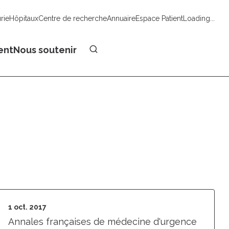
urie
Hôpitaux
Centre de recherche
Annuaire
Espace Patient
Loading...
Faire un don
ent
Nous soutenir
1 oct. 2017
Annales françaises de médecine d'urgence