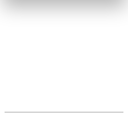
Suivez l'Institut Curie
Retrouvez notre actualité sur les réseaux
sociaux et en vous inscrivant à notre newsletter.
Inscrivez-vous à la newsletter
Nous contacter