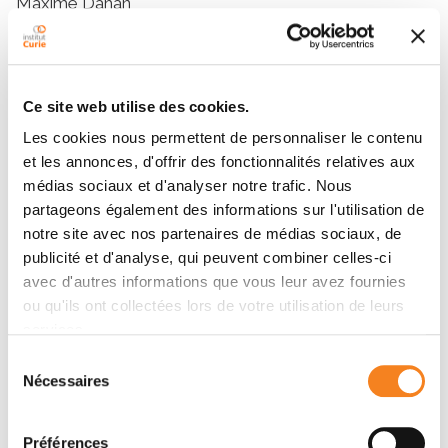
Maxime Dahan
Résumé
Ce site web utilise des cookies.
Les cookies nous permettent de personnaliser le contenu
Abstract
et les annonces, d'offrir des fonctionnalités relatives aux
Many cellular functions rely on DNA-binding proteins
médias sociaux et d'analyser notre trafic. Nous
finding and associating to specific sites in the genome.
partageons également des informations sur l'utilisation de
Yet the mechanisms underlying the target search
notre site avec nos partenaires de médias sociaux, de
remain poorly understood, especially in the case of
publicité et d'analyse, qui peuvent combiner celles-ci
the highly organized mammalian cell nucleus. Using as
avec d'autres informations que vous leur avez fournies
a model Tet repressors (TetRs) searching for a multi-
ou qu'ils ont collectées lors de votre utilisation de leurs
array locus, we quantitatively analyse the search
services.
process in human cells with single-molecule tracking
Sélection
and single-cell protein–DNA association
Nécessaires
du
measurements. We find that TetRs explore the
consentement
nucleus and reach their target by 3D diffusion
interspersed with transient interactions with non-
Préférences