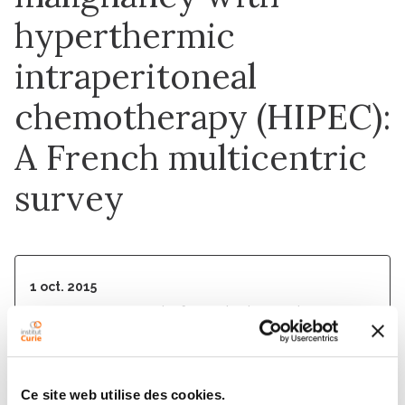
hyperthermic
intraperitoneal
chemotherapy (HIPEC):
A French multicentric
survey
1 oct. 2015
European Journal of Surgical Oncology
(EJSO)
DOI :
10.1016/j.ejso.2015.07.012
Ce site web utilise des cookies.