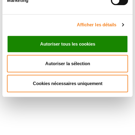
Marketing
Herin, L. Villeneuve
Afficher les détails
Autoriser tous les cookies
Autoriser la sélection
Cookies nécessaires uniquement
Suivez l'Institut Curie
Retrouvez notre actualité sur les réseaux
sociaux et en vous inscrivant à notre newsletter.