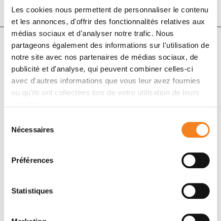
Les cookies nous permettent de personnaliser le contenu
et les annonces, d'offrir des fonctionnalités relatives aux
médias sociaux et d'analyser notre trafic. Nous
partageons également des informations sur l'utilisation de
notre site avec nos partenaires de médias sociaux, de
Auteurs
publicité et d'analyse, qui peuvent combiner celles-ci
avec d'autres informations que vous leur avez fournies
G. Ferron, L. Simon, F. Guyon, O. Glehen, D. Goere, D.
ou qu'ils ont collectées lors de votre utilisation de leurs
Elias, M. Pocard, L. Gladieff, J.M. Bereder, C. Brigand,
services.
J.M. Classe, J.M. Guilloit, F. Quenet, K. Abboud, C.
Sélection
Arvieux, F. Bibeau, C. De Chaisemartin, D. Delroeux, S.
Nécessaires
du
Durand-Fontanier, N. Goasguen, L. Gouthi, B. Heyd, R.
consentement
Kianmanesh, E. Leblanc, V. Loi, G. Lorimier, F. Marchal,
Préférences
P. Mariani, C. Mariette, P. Meeus, S. Msika, P. Ortega-
Deballon, J. Paineau, D. Pezet, G. Piessen, N. Pirro, C.
Pomel, J. Porcheron, G. Pourcher, P. Rat, J.M.
Statistiques
Regimbeau, C. Sabbagh, E. Thibaudeau, J.J. Torrent, D.
Tougeron, J.J. Tuech, F. Zinzindohoue, P. Lundberg, F.