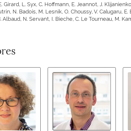
. Girard, L. Syx, C. Hoffmann, E. Jeannot, J. Klijanienko, 
rin, N. Badois, M. Lesnik, O. Choussy, V. Calugaru, E
B. Albaud, N. Servant, I. Bieche, C. Le Tourneau, M. Ka
res