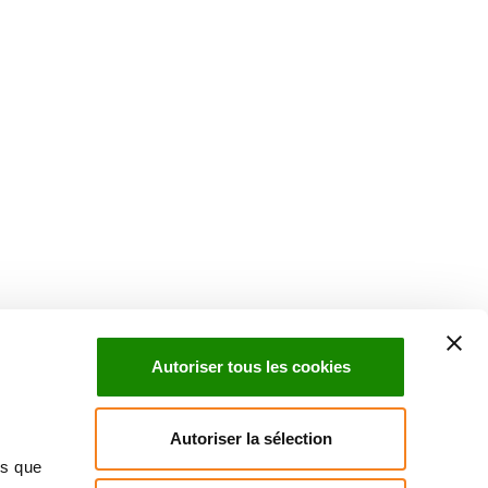
Suivez l'Institut Curie
 sociaux et en vous inscrivant à notre newsletter.
Autoriser tous les cookies
Inscrivez-vous à la newsletter
Autoriser la sélection
ns que