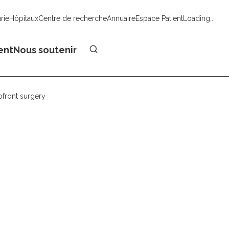
urie
Hôpitaux
Centre de recherche
Annuaire
Espace Patient
Loading...
Faire un don
ent
Nous soutenir
pfront surgery