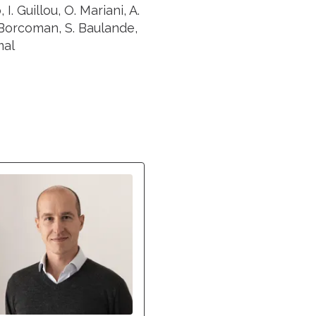
I. Guillou, O. Mariani, A.
. Borcoman, S. Baulande,
mal