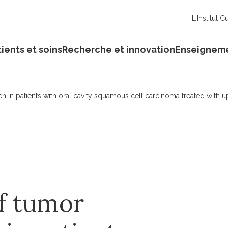
L'Institut C
ients et soins
Recherche et innovation
Enseignem
n in patients with oral cavity squamous cell carcinoma treated with u
of tumor