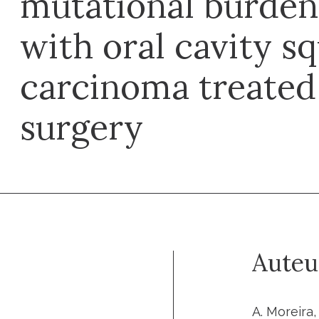
mutational burden 
with oral cavity s
carcinoma treated
surgery
Auteu
A. Moreira,