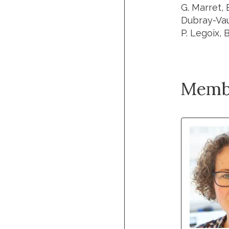
G. Marret, E
Dubray-Vaut
P. Legoix, 
Memb