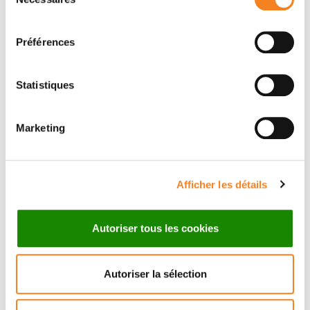
du
consentement
Préférences
Statistiques
Marketing
Suivez l'Institut Curie
Afficher les détails
Retrouvez notre actualité sur les réseaux
sociaux et en vous inscrivant à notre newsletter.
Autoriser tous les cookies
Inscrivez-vous à la newsletter
Autoriser la sélection