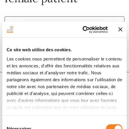
1 mai 2018
Cancer/Radiothérapie
DOI :
10.1016/j.canrad.2017.09.009
Ce site web utilise des cookies.
Les cookies nous permettent de personnaliser le contenu
et les annonces, d'offrir des fonctionnalités relatives aux
médias sociaux et d'analyser notre trafic. Nous
partageons également des informations sur l'utilisation de
notre site avec nos partenaires de médias sociaux, de
Auteurs
publicité et d'analyse, qui peuvent combiner celles-ci
avec d'autres informations que vous leur avez fournies
ou qu'ils ont collectées lors de votre utilisation de leurs
E. Meyer, F. Goudjil, J. Tamburini, R. Dendale, Y. Kirova
services.
Sélection
Nécessaires