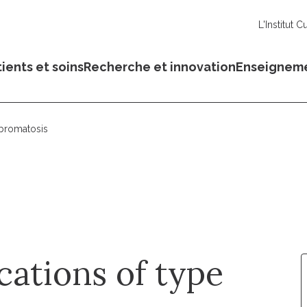
L'Institut C
ients et soins
Recherche et innovation
Enseignem
ibromatosis
ations of type