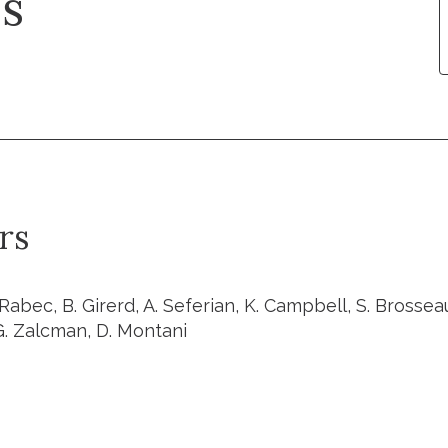
is
rs
Rabec, B. Girerd, A. Seferian, K. Campbell, S. Brosseau
. Zalcman, D. Montani