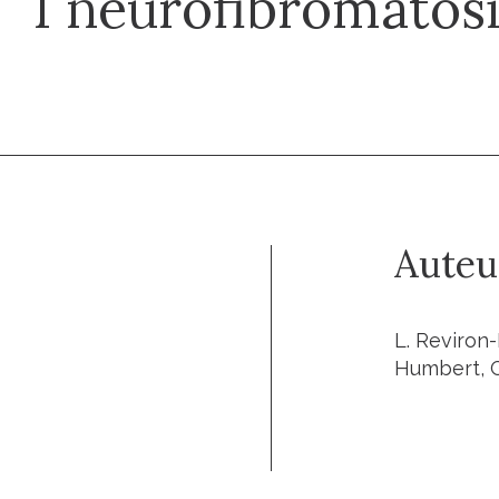
1 neurofibromatos
Auteu
L. Reviron-
Humbert, G