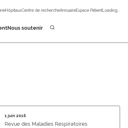
urie
Hôpitaux
Centre de recherche
Annuaire
Espace Patient
Loading...
Faire un don
ent
Nous soutenir
1 juin 2016
Revue des Maladies Respiratoires