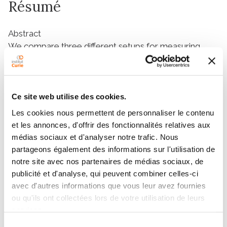
Résumé
Abstract
We compare three different setups for measuring
cell–cell adhesion. We show that the measured
strength depends on the type of setup that is used.
For identical cells different assays measure different
detachment forces. This can be understood from the
Ce site web utilise des cookies.
fact that cell–cell detachment is a global property of
Les cookies nous permettent de personnaliser le contenu
the system. We also analyse the role of external force
et les annonces, d'offrir des fonctionnalités relatives aux
and line tension on contact angle and cell–cell
médias sociaux et d'analyser notre trafic. Nous
detachment. Comparison with the experiments
partageons également des informations sur l'utilisation de
suggest that viscous forces play an important role in
notre site avec nos partenaires de médias sociaux, de
the process. We dedicate this article to Fyl Pincus who
publicité et d'analyse, qui peuvent combiner celles-ci
for many of us is an example to be followed not only
avec d'autres informations que vous leur avez fournies
for outstanding science but also for a marvelous
ou qu'ils ont collectées lors de votre utilisation de leurs
human behavior.
services.
Graphical abstract
Sélection