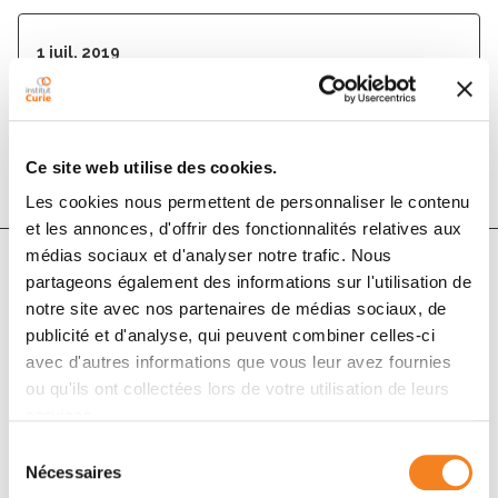
1 juil. 2019
Cancer/Radiothérapie
DOI :
10.1016/j.canrad.2019.05.009
Ce site web utilise des cookies.
Les cookies nous permettent de personnaliser le contenu
et les annonces, d'offrir des fonctionnalités relatives aux
médias sociaux et d'analyser notre trafic. Nous
partageons également des informations sur l'utilisation de
Auteurs
notre site avec nos partenaires de médias sociaux, de
publicité et d'analyse, qui peuvent combiner celles-ci
avec d'autres informations que vous leur avez fournies
J.-M. Cosset, C. Chargari, G. Créhange
ou qu'ils ont collectées lors de votre utilisation de leurs
services.
Sélection
Nécessaires
du