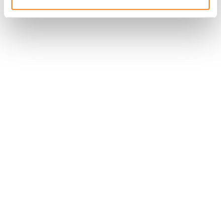
Nous contacter
Nous rejoindre
Annuaire
Actualités
Droits du patient
Presse
Mentions légales
Politique des données personnelles
Gestion des cookies