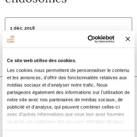
1 déc. 2018
EMBO reports
DOI :
10.15252/embr.201845918
Ce site web utilise des cookies.
Les cookies nous permettent de personnaliser le contenu
et les annonces, d'offrir des fonctionnalités relatives aux
médias sociaux et d'analyser notre trafic. Nous
partageons également des informations sur l'utilisation de
Auteurs
notre site avec nos partenaires de médias sociaux, de
publicité et d'analyse, qui peuvent combiner celles-ci
avec d'autres informations que vous leur avez fournies
Saurabh Shakya, Prerna Sharma, Anshul Milap Bhatt,
ou qu'ils ont collectées lors de votre utilisation de leurs
Riddhi Atul Jani, Cédric Delevoye, Subba Rao Gangi
services.
Setty