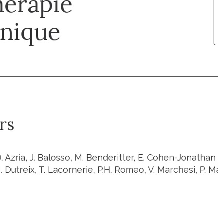
hérapie
inique
rs
D. Azria, J. Balosso, M. Benderitter, E. Cohen-Jonathan
 Dutreix, T. Lacornerie, P.H. Romeo, V. Marchesi, P. 