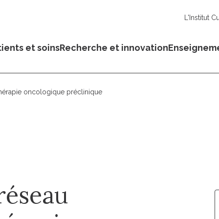
L'Institut C
ients et soins
Recherche et innovation
Enseignem
thérapie oncologique préclinique
réseau