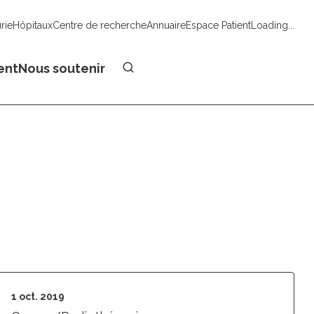
urie
Hôpitaux
Centre de recherche
Annuaire
Espace Patient
Loading...
Faire un don
ent
Nous soutenir
1 oct. 2019