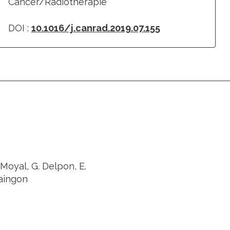
Cancer/Radiothérapie
DOI :
10.1016/j.canrad.2019.07.155
 Moyal, G. Delpon, E.
Maingon