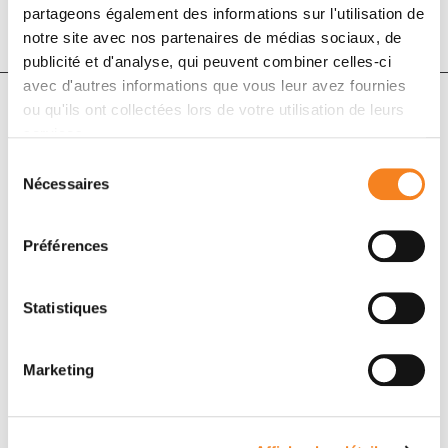
partageons également des informations sur l'utilisation de
notre site avec nos partenaires de médias sociaux, de
publicité et d'analyse, qui peuvent combiner celles-ci
avec d'autres informations que vous leur avez fournies
ou qu'ils ont collectées lors de votre utilisation de leurs
services.
Auteurs
Sélection
Nécessaires
du
L. Belin, M. Kamal, C. Mauborgne, C. Plancher, F. Mulot,
consentement
J.-P. Delord, A. Gonçalves, C. Gavoille, C. Dubot, N.
Préférences
Isambert, M. Campone, O. Trédan, F. Ricci, M. Alt, D.
Loirat, M.-P. Sablin, X. Paoletti, V. Servois, C. Le
Tourneau
Statistiques
Marketing