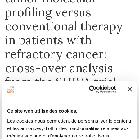
profiling versus
conventional therapy
in patients with
refractory cancer:
cross-over analysis
from the SHIVA trial
Ce site web utilise des cookies.
1 mars 2017
Annals of Oncology
Les cookies nous permettent de personnaliser le contenu
et les annonces, d'offrir des fonctionnalités relatives aux
médias sociaux et d'analyser notre trafic. Nous
DOI :
10.1093/annonc/mdw666