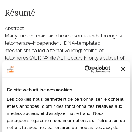
Résumé
Abstract
Many tumors maintain chromosome-ends through a
telomerase-independent, DNA-templated
mechanism called alternative lengthening of
telomeres (ALT). While ALT occurs in only a subset of
tumors, it is strongly associated with mutations in the
genes
ATRX
and
DAXX
, which encode components of
an H3.3 histone chaperone complex. The role of
ATRX
and
DAXX
mutations in potentiating the
Ce site web utilise des cookies.
mechanism of ALT remains incompletely understood.
Les cookies nous permettent de personnaliser le contenu
Here we characterize an osteosarcoma cell line,
et les annonces, d'offrir des fonctionnalités relatives aux
G292, with wild-type
ATRX
but a unique chromosome
médias sociaux et d'analyser notre trafic. Nous
translocation resulting in loss of DAXX function. While
partageons également des informations sur l'utilisation de
ATRX and DAXX form a complex in G292, this
notre site avec nos partenaires de médias sociaux, de
complex fails to localize to nuclear PML bodies. We