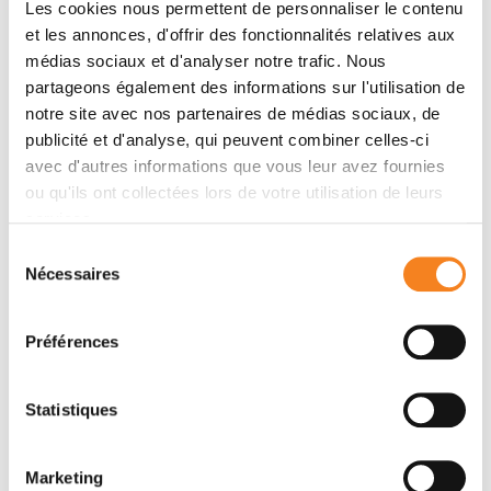
Les cookies nous permettent de personnaliser le contenu
Odent, Frédéric Laumonnier, Seth I. Berger, Ann C.M.
et les annonces, d'offrir des fonctionnalités relatives aux
Smith, Franck Bourdeaut, Marc-Henri Stern, Richard
médias sociaux et d'analyser notre trafic. Nous
Redon, Elke Krüger, Raphaël Margueron, Stéphane
partageons également des informations sur l'utilisation de
Bézieau, Jeremie Poschmann, Bertrand Isidor
notre site avec nos partenaires de médias sociaux, de
publicité et d'analyse, qui peuvent combiner celles-ci
avec d'autres informations que vous leur avez fournies
Membres
ou qu'ils ont collectées lors de votre utilisation de leurs
services.
Sélection
Nécessaires
du
consentement
Préférences
Statistiques
MARC-HENRI
RAPHAEL
Marketing