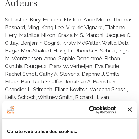
Auteurs
Sébastien Küry, Frédéric Ebstein, Alice Mollé, Thomas
Besnard, Ming-Kang Lee, Virginie Vignard, Tiphaine
Hery, Mathilde Nizon, Grazia M.S. Mancini, Jacques C.
Giltay, Benjamin Cogné, Kirsty McWalter, Wallid Deb,
Hagar Mor-Shaked, Hong Li, Rhonda E. Schnur, Ingrid
M. Wentzensen, Anne-Sophie Denommé-Pichon,
Cynthia Fourgeux, Frans W. Verheijen, Eva Faurie,
Rachel Schot, Cathy A. Stevens, Daphne J. Smits,
Eileen Barr, Ruth Sheffer, Jonathan A. Bernstein,
Chandler L. Stimach, Eliana Kovitch, Vandana Shashi,
Kelly Schoch, Whitney Smith, Richard H. van
Jaarsveld, Anna C.E. Hurst, Kirstin Smith, Evan H.
Baugh, Suzanne G. Bohm, Emílie Vyhnálková, Lukáš
Ryba, Capucine Delnatte, Juanita Neira, Dominique
Bonneau, Annick Toutain, Jill A. Rosenfeld, Séverine
Ce site web utilise des cookies.
Audebert-Bellanger, Brigitte Gilbert-Dussardier, Sylvie