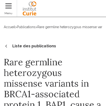
Faire un don
Menu
Accueil
>
Publications
>
Rare germline heterozygous missense varian
Liste des publications
Rare germline
heterozygous
missense variants in
BRCA1-associated
protein 1, BAP1, cause a