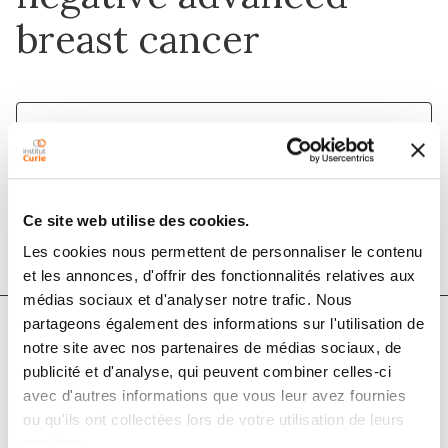
breast cancer
1 déc. 2020
The Breast
DOI :
10.1016/j.breast.2020.11.008
Ce site web utilise des cookies.
Les cookies nous permettent de personnaliser le contenu
et les annonces, d'offrir des fonctionnalités relatives aux
médias sociaux et d'analyser notre trafic. Nous
partageons également des informations sur l'utilisation de
notre site avec nos partenaires de médias sociaux, de
Auteurs
publicité et d'analyse, qui peuvent combiner celles-ci
avec d'autres informations que vous leur avez fournies
B. Porte, M. Carton, F. Lerebours, E. Brain, D. Loirat, L.
ou qu'ils ont collectées lors de votre utilisation de leurs
services.
Haroun, A. Bellesoeur, S. Bach Hamba, Y. Kirova, P.