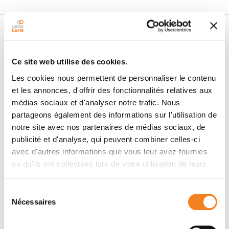
Auteurs
Ce site web utilise des cookies.
Frederique Ponchel, Carmel Toomes, Kieran
Les cookies nous permettent de personnaliser le contenu
Bransfield, Fong T Leong, Susan H Douglas, Sarah L
et les annonces, d'offrir des fonctionnalités relatives aux
médias sociaux et d'analyser notre trafic. Nous
Field, Sandra M Bell, Valerie Combaret, Alain Puisieux,
partageons également des informations sur l'utilisation de
Alan J Mighell, Philip A Robinson, Chris F Inglehearn,
notre site avec nos partenaires de médias sociaux, de
John D Isaacs, Alex F Markham
publicité et d'analyse, qui peuvent combiner celles-ci
avec d'autres informations que vous leur avez fournies
ou qu'ils ont collectées lors de votre utilisation de leurs
Membres
services.
Sélection
Nécessaires
du
consentement