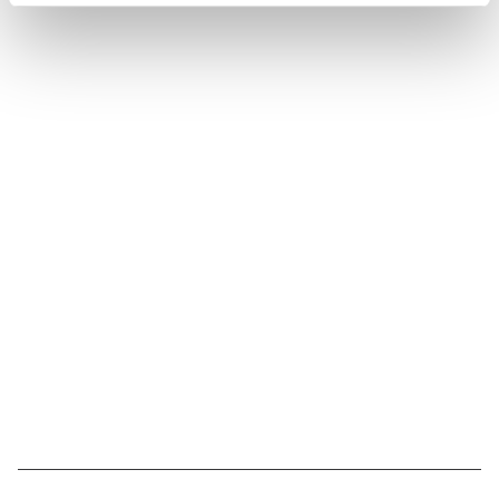
Suivez l'Institut Curie
Retrouvez notre actualité sur les réseaux
sociaux et en vous inscrivant à notre newsletter.
Inscrivez-vous à la newsletter