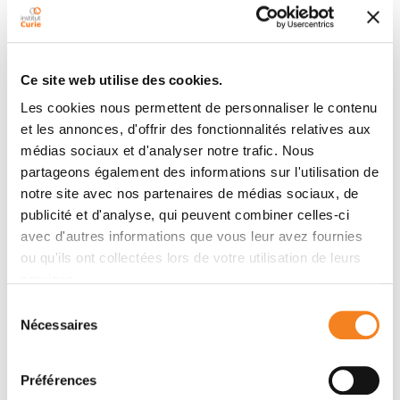
Auteurs
Jessica Moretta, Pascaline Berthet, Valérie Bonadona,
Olivier Caron, Odile Cohen-Haguenauer, Chrystelle
Ce site web utilise des cookies.
Colas, Carole Corsini, Véronica Cusin, Antoine De
Les cookies nous permettent de personnaliser le contenu
Pauw, Capucine Delnatte, Sophie Dussart, Christophe
et les annonces, d'offrir des fonctionnalités relatives aux
Jamain, Michel Longy, Elisabeth Luporsi, Christine
médias sociaux et d'analyser notre trafic. Nous
Maugard, Tan Dat Nguyen, Pascal Pujol, Dominique
partageons également des informations sur l'utilisation de
Vaur, Nadine Andrieu, Christine Lasset, Catherine
notre site avec nos partenaires de médias sociaux, de
Noguès
publicité et d'analyse, qui peuvent combiner celles-ci
avec d'autres informations que vous leur avez fournies
ou qu'ils ont collectées lors de votre utilisation de leurs
services.
Membres
Sélection
Nécessaires
du
consentement
Préférences