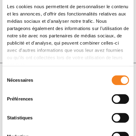
Les cookies nous permettent de personnaliser le contenu
et les annonces, d'offrir des fonctionnalités relatives aux
1 déc. 2017
médias sociaux et d'analyser notre trafic. Nous
Pediatric Blood & Cancer
partageons également des informations sur l'utilisation de
notre site avec nos partenaires de médias sociaux, de
DOI :
10.1002/pbc.26903
publicité et d'analyse, qui peuvent combiner celles-ci
avec d'autres informations que vous leur avez fournies
ou qu'ils ont collectées lors de votre utilisation de leurs
services.
Sélection
Nécessaires
du
Auteurs
consentement
Préférences
Jeannette Parkes, Clayton Hess, Hester Burger, Yavuz
Anacak, Verity Ahern, Scott C. Howard, Moawia
Elhassan, Soha Ahmed, Mithra Ghalibafian, Ahmed
Statistiques
Nadeem Abbasi, Bilal Mazhar Qureshi, Mohamed
Zaghloul, Eduardo Zubizarreta, Pierre Bey, Alan