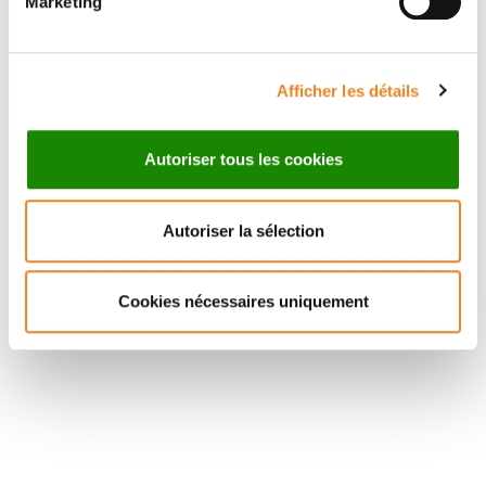
Marketing
Davidson, Eric Bouffet, Natia Esiashvili
Afficher les détails
Autoriser tous les cookies
Autoriser la sélection
Cookies nécessaires uniquement
Suivez l'Institut Curie
Retrouvez notre actualité sur les réseaux
sociaux et en vous inscrivant à notre newsletter.