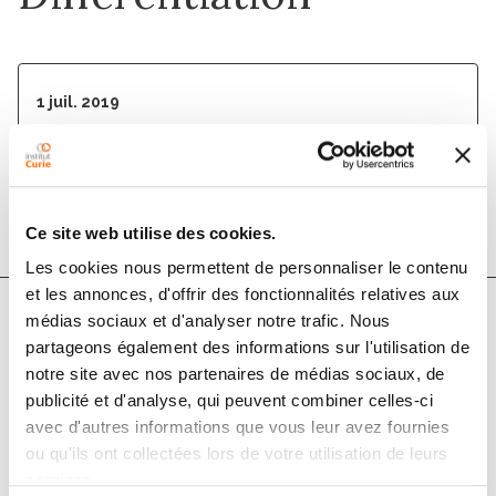
1 juil. 2019
Developmental Cell
DOI :
10.1016/j.devcel.2019.05.011
Ce site web utilise des cookies.
Les cookies nous permettent de personnaliser le contenu
et les annonces, d'offrir des fonctionnalités relatives aux
médias sociaux et d'analyser notre trafic. Nous
Auteurs
partageons également des informations sur l'utilisation de
notre site avec nos partenaires de médias sociaux, de
publicité et d'analyse, qui peuvent combiner celles-ci
Shahad Albadri, Federica Naso, Marion Thauvin,
avec d'autres informations que vous leur avez fournies
Carole Gauron, Carola Parolin, Karine Duroure, Juliette
ou qu'ils ont collectées lors de votre utilisation de leurs
Vougny, Jessica Fiori, Carla Boga, Sophie Vriz, Natalia
services.