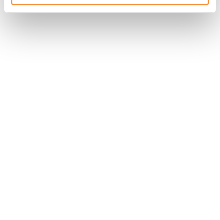
Nous contacter
Nous rejoindre
Annuaire
Actualités
Droits du patient
Presse
Mentions légales
Politique des données personnelles
Gestion des cookies
Signalement