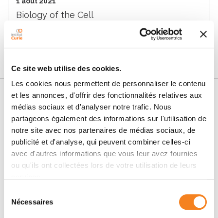
1 août 2021
Biology of the Cell
DOI :
10.1111/boc.202000148
Ce site web utilise des cookies.
Les cookies nous permettent de personnaliser le contenu
et les annonces, d'offrir des fonctionnalités relatives aux
médias sociaux et d'analyser notre trafic. Nous
Auteurs
partageons également des informations sur l'utilisation de
notre site avec nos partenaires de médias sociaux, de
Antoine Allard, Rogério Lopes dos Santos, Clément
publicité et d'analyse, qui peuvent combiner celles-ci
Campillo
avec d'autres informations que vous leur avez fournies
ou qu'ils ont collectées lors de votre utilisation de leurs
services.
Sélection
Nécessaires
du
consentement