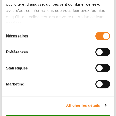
publicité et d'analyse, qui peuvent combiner celles-ci
avec d'autres informations que vous leur avez fournies
Auteurs
ou qu'ils ont collectées lors de votre utilisation de leurs
services.
Khalil Saleh, Amaury Daste, Nicolas Martin, Elvire
Sélection
Pons-Tostivint, Anne Auperin, Ruth Gabriela Herrera-
Nécessaires
du
Gomez, Neus Baste-Rotllan, Francois Bidault, Joel
consentement
Guigay, Christophe Le Tourneau, Esma Saada-Bouzid,
Préférences
Caroline Even
Statistiques
Marketing
Afficher les détails