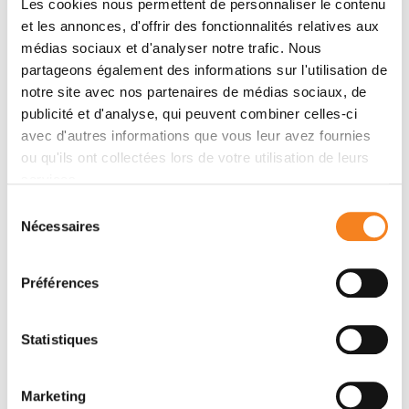
Les cookies nous permettent de personnaliser le contenu
et les annonces, d'offrir des fonctionnalités relatives aux
Membres
médias sociaux et d'analyser notre trafic. Nous
partageons également des informations sur l'utilisation de
notre site avec nos partenaires de médias sociaux, de
publicité et d'analyse, qui peuvent combiner celles-ci
avec d'autres informations que vous leur avez fournies
ou qu'ils ont collectées lors de votre utilisation de leurs
services.
Sélection
Nécessaires
du
consentement
ALAIN
Préférences
PUISIEUX
Professeur - Médecin
UVSQ
Statistiques
Marketing