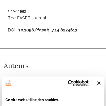
1 nov. 1993
The FASEB Journal
DOI :
10.1096/fasebj.7.14.8224613
Auteurs
Alain Puisieux, Katherine Galvin, Frederic Troalen,
Brigitte Bressac, Christophe Marcais, Eithan Galun,
Frederique Ponchel, Cengiz Yakicier, Jingwei Ji,
Mehmet Ozturk
Ce site web utilise des cookies.