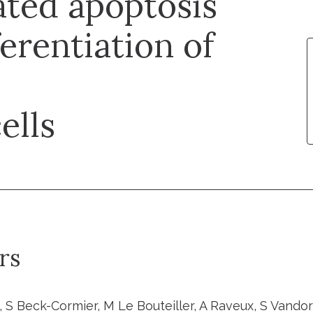
ated apoptosis
ferentiation of
ells
rs
 S Beck-Cormier, M Le Bouteiller, A Raveux, S Vando