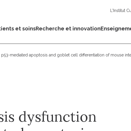
L'Institut C
ients et soins
Recherche et innovation
Enseignem
p53-mediated apoptosis and goblet cell differentiation of mouse inte
is dysfunction