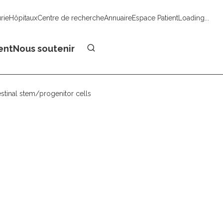
urie
Hôpitaux
Centre de recherche
Annuaire
Espace Patient
Loading...
Faire un don
ent
Nous soutenir
stinal stem/progenitor cells