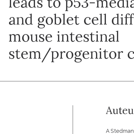
leads to p53-medi
and goblet cell dif
mouse intestinal
stem/progenitor c
Auteu
A Stedman,