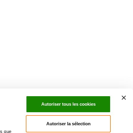
Suivez l'Institut Curie
 sociaux et en vous inscrivant à notre newsletter.
Autoriser tous les cookies
Inscrivez-vous à la newsletter
Autoriser la sélection
ns que