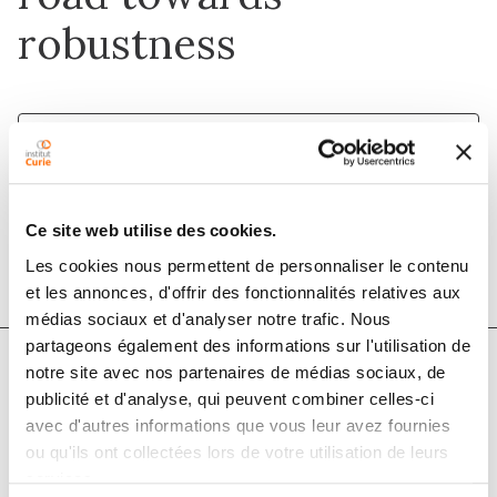
robustness
1 déc. 2020
Journal of Extracellular Vesicles
Ce site web utilise des cookies.
DOI :
10.1002/jev2.12037
Les cookies nous permettent de personnaliser le contenu
et les annonces, d'offrir des fonctionnalités relatives aux
médias sociaux et d'analyser notre trafic. Nous
partageons également des informations sur l'utilisation de
notre site avec nos partenaires de médias sociaux, de
Auteurs
publicité et d'analyse, qui peuvent combiner celles-ci
avec d'autres informations que vous leur avez fournies
ou qu'ils ont collectées lors de votre utilisation de leurs
Rienk Nieuwland, Juan M. Falcón‐Pérez, Clotilde
services.
Théry, Kenneth W. Witwer