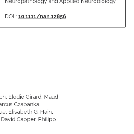
Neuropathology and Applied Neurobiology
DOI :
10.1111/nan.12856
ch, Elodie Girard, Maud
Marcus Czabanka,
, Elisabeth G. Hain,
David Capper, Philipp