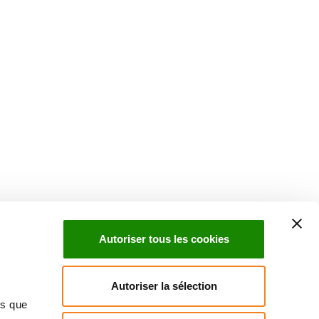
Suivez l'Institut Curie
 sociaux et en vous inscrivant à notre newsletter.
Autoriser tous les cookies
Inscrivez-vous à la newsletter
Autoriser la sélection
ns que