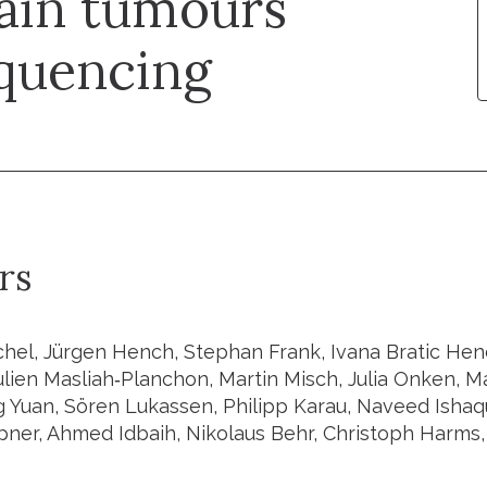
rain tumours
quencing
rs
schel, Jürgen Hench, Stephan Frank, Ivana Bratic Hen
Julien Masliah‐Planchon, Martin Misch, Julia Onken, 
Yuan, Sören Lukassen, Philipp Karau, Naveed Ishaque
ner, Ahmed Idbaih, Nikolaus Behr, Christoph Harms, 