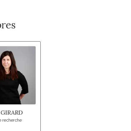
res
 GIRARD
e recherche