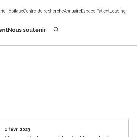
urie
Hôpitaux
Centre de recherche
Annuaire
Espace Patient
Loading...
Faire un don
ent
Nous soutenir
1 févr. 2023