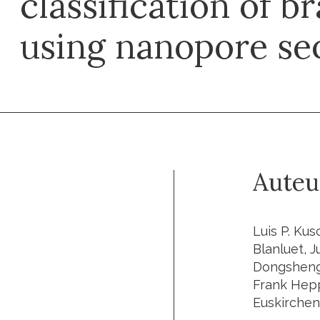
classification of b
using nanopore se
Auteu
Luis P. Ku
Blanluet, 
Dongsheng 
Frank Hepp
Euskirchen