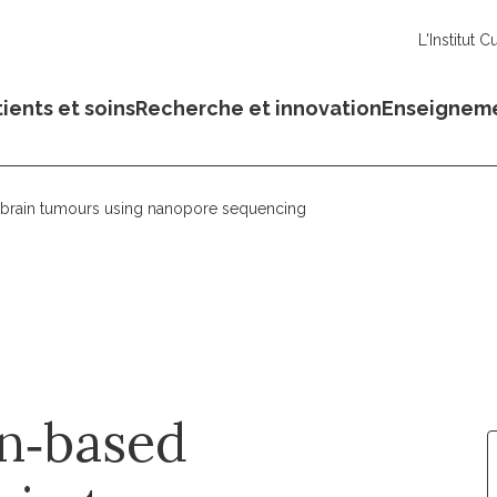
L'Institut C
ients et soins
Recherche et innovation
Enseignem
f brain tumours using nanopore sequencing
n‐based