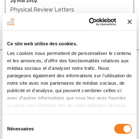
29 mai 2019
Physical Review Letters
DOI :
10.1103/physrevlett.122.218002
Ce site web utilise des cookies.
Les cookies nous permettent de personnaliser le contenu
et les annonces, d'offrir des fonctionnalités relatives aux
médias sociaux et d'analyser notre trafic. Nous
Auteurs
partageons également des informations sur l'utilisation de
notre site avec nos partenaires de médias sociaux, de
Tirthankar Banerjee, Niladri Sarkar, John Toner, Abhik
publicité et d'analyse, qui peuvent combiner celles-ci
Basu
avec d'autres informations que vous leur avez fournies
ou qu'ils ont collectées lors de votre utilisation de leurs
services.
Sélection
Nécessaires
du
consentement