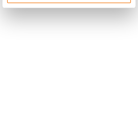
Nous contacter
Nous rejoindre
Annuaire
Actualités
Droits du patient
Presse
Mentions légales
Politique des données personnelles
Gestion des cookies
Signalement