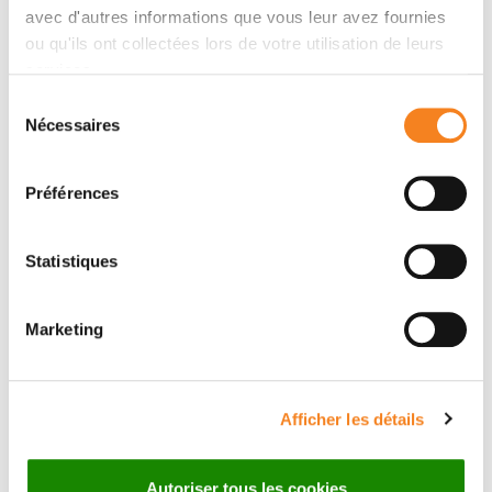
avec d'autres informations que vous leur avez fournies
ou qu'ils ont collectées lors de votre utilisation de leurs
Auteurs
services.
Sélection
Sarah Breton, Matthieu Dubois, Jean-François Geay,
Nécessaires
du
Quentin Gillebert, Mickaël Tordjman, Jean-Marc
consentement
Guinebretière, Yves Denoux
Préférences
Statistiques
Marketing
Afficher les détails
Autoriser tous les cookies