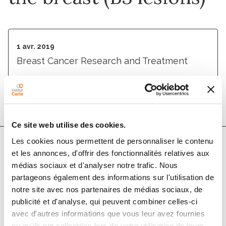
1 avr. 2019
Breast Cancer Research and Treatment
DOI :
10.1007/s10549-018-05071-1
Ce site web utilise des cookies.
Les cookies nous permettent de personnaliser le contenu
et les annonces, d'offrir des fonctionnalités relatives aux
Auteurs
médias sociaux et d'analyser notre trafic. Nous
partageons également des informations sur l'utilisation de
Christoph J. Rageth, Elizabeth A. M. O’Flynn, Katja
notre site avec nos partenaires de médias sociaux, de
Pinker, Rahel A. Kubik-Huch, Alexander Mundinger,
publicité et d'analyse, qui peuvent combiner celles-ci
avec d'autres informations que vous leur avez fournies
Thomas Decker, Christoph Tausch, Florian Dammann,
ou qu'ils ont collectées lors de votre utilisation de leurs