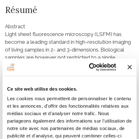
Résumé
Abstract
Light sheet fluorescence microscopy (LSFM) has
become a leading standard in high-resolution imaging
of living samples in 2- and 3-dimensions. Biological
samples are however not restricted to a single
observation plane and several molecular processes
evolve rapidly in 3D. The conventional mechanical
scanning required in LSFM limits the range of
observable dynamics and are usually restricted in
Ce site web utilise des cookies.
resolution. Here we introduce a new strategy for
Les cookies nous permettent de personnaliser le contenu
instantaneous volumetric excitation and volumetric
et les annonces, d'offrir des fonctionnalités relatives aux
imaging of single-molecules in cell aggregates. The
médias sociaux et d'analyser notre trafic. Nous
technique combines, for the first time, the use of light
partageons également des informations sur l'utilisation de
sheet microscopy and multifocus microscopy (MFM)
notre site avec nos partenaires de médias sociaux, de
and enables a volumetric 4D imaging of biological
publicité et d'analyse, qui peuvent combiner celles-ci