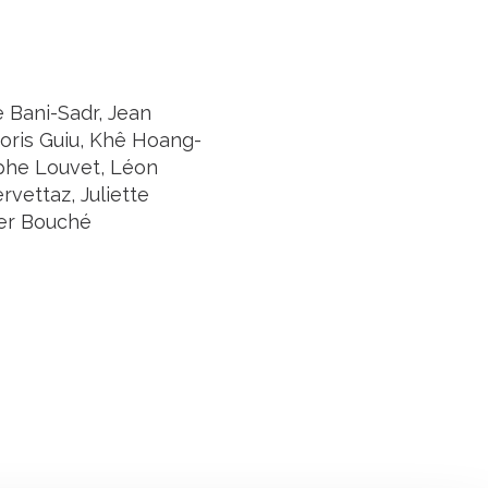
 Bani-Sadr, Jean
Boris Guiu, Khê Hoang-
ophe Louvet, Léon
rvettaz, Juliette
ier Bouché
Suivez l'Institut Curie