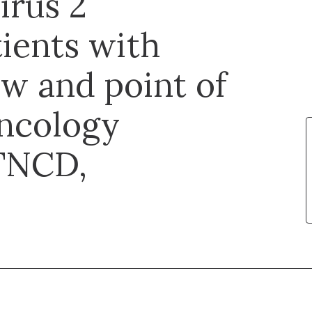
irus 2
tients with
ew and point of
oncology
 TNCD,