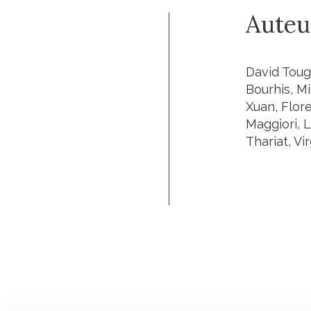
Auteu
David Toug
Bourhis, M
Xuan, Flor
Maggiori, L
Thariat, Vi