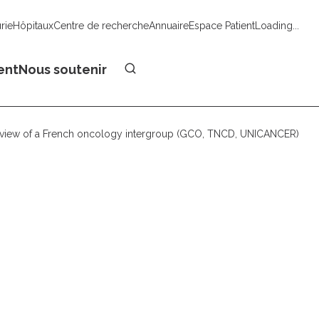
urie
Hôpitaux
Centre de recherche
Annuaire
Espace Patient
Loading...
Faire un don
ent
Nous soutenir
 of view of a French oncology intergroup (GCO, TNCD, UNICANCER)