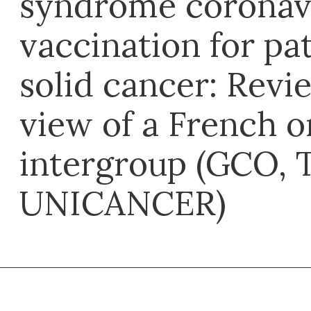
syndrome coronav
vaccination for pa
solid cancer: Revi
view of a French 
intergroup (GCO,
UNICANCER)