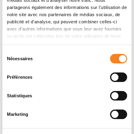
médias sociaux et d'analyser notre trafic. Nous
Membres
partageons également des informations sur l'utilisation de
notre site avec nos partenaires de médias sociaux, de
publicité et d'analyse, qui peuvent combiner celles-ci
avec d'autres informations que vous leur avez fournies
ou qu'ils ont collectées lors de votre utilisation de leurs
services.
Sélection
Nécessaires
du
consentement
Préférences
PIERRE SENS
Statistiques
Marketing