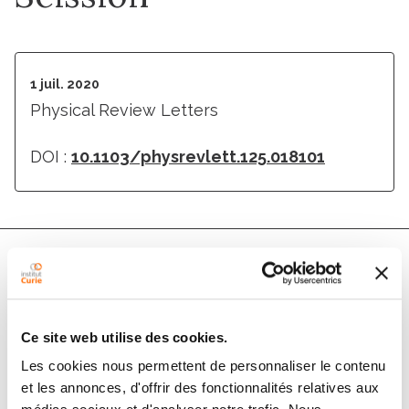
1 juil. 2020
Physical Review Letters
DOI :
10.1103/physrevlett.125.018101
Auteurs
Ce site web utilise des cookies.
Sami C. Al-Izzi, Pierre Sens, Matthew S. Turner
Les cookies nous permettent de personnaliser le contenu
et les annonces, d'offrir des fonctionnalités relatives aux