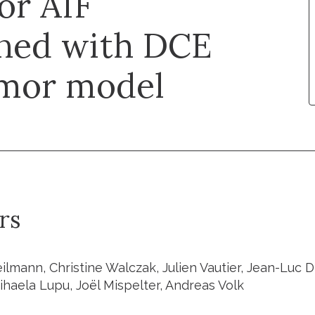
or AIF
ned with DCE
umor model
rs
lmann, Christine Walczak, Julien Vautier, Jean-Luc Di
haela Lupu, Joël Mispelter, Andreas Volk