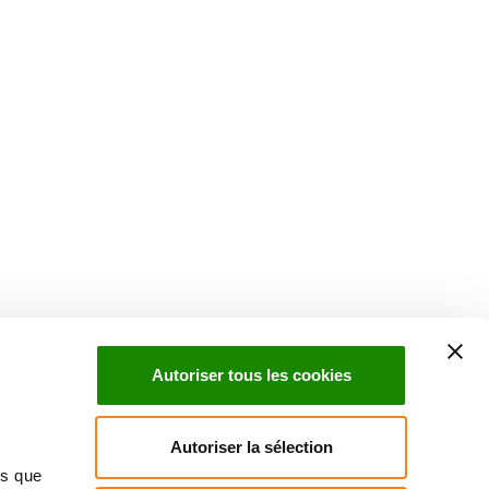
Suivez l'Institut Curie
 sociaux et en vous inscrivant à notre newsletter.
Autoriser tous les cookies
Inscrivez-vous à la newsletter
Autoriser la sélection
ns que