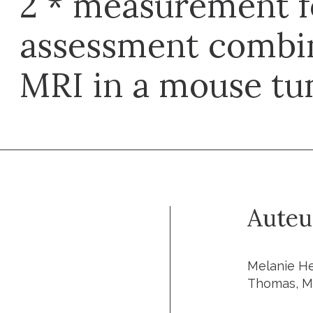
2 * measurement f
assessment combi
MRI in a mouse t
Auteu
Melanie Hei
Thomas, Mi