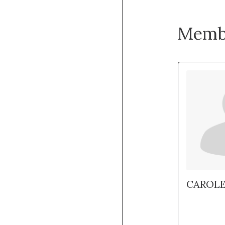
Memb
CAROL