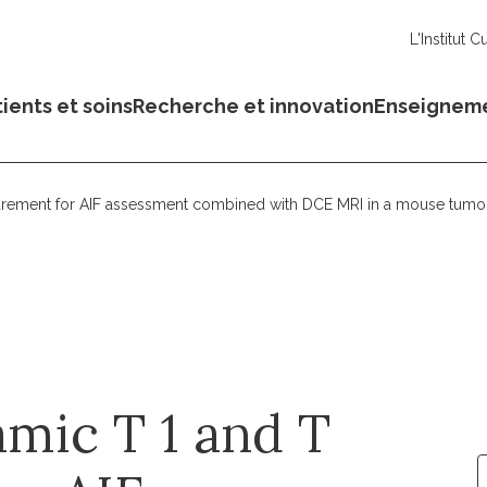
L'Institut C
ients et soins
Recherche et innovation
Enseignem
urement for AIF assessment combined with DCE MRI in a mouse tum
mic T 1 and T