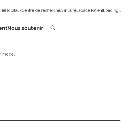
urie
Hôpitaux
Centre de recherche
Annuaire
Espace Patient
Loading...
Faire un don
ent
Nous soutenir
or model