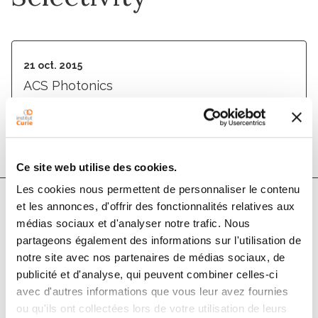
21 oct. 2015
ACS Photonics
DOI :
10.1021/acsphotonics.5b00289
Ce site web utilise des cookies.
Les cookies nous permettent de personnaliser le contenu
et les annonces, d'offrir des fonctionnalités relatives aux
Auteurs
médias sociaux et d'analyser notre trafic. Nous
partageons également des informations sur l'utilisation de
notre site avec nos partenaires de médias sociaux, de
Andrii Rogov, Marie Irondelle, Fernanda Ramos
publicité et d'analyse, qui peuvent combiner celles-ci
Gomes, Julia Bode, Davide Staedler, Solène
avec d'autres informations que vous leur avez fournies
Passemard, Sébastien Courvoisier, Yasuaki Yamamoto,
ou qu'ils ont collectées lors de votre utilisation de leurs