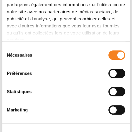
partageons également des informations sur l'utilisation de
notre site avec nos partenaires de médias sociaux, de
publicité et d'analyse, qui peuvent combiner celles-ci
avec d'autres informations que vous leur avez fournies
ou qu'ils ont collectées lors de votre utilisation de leurs
services.
Sélection
Nécessaires
du
TING-DI WU
consentement
Ingénieur de recherche
Préférences
Inserm
Statistiques
Marketing