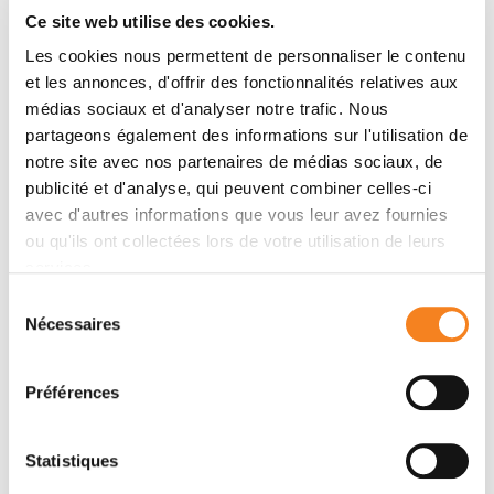
Ce site web utilise des cookies.
M. Schertzer, A. Guille, D. Churikov, I. Callebaut, V.
Naim, M. Chaffanet, J. P. Borg, F. Bertucci, P. Revy, D.
Les cookies nous permettent de personnaliser le contenu
Birnbaum, A. Londoño-Vallejo, P. L. Kannouche, P. H. L.
et les annonces, d'offrir des fonctionnalités relatives aux
Gaillard
médias sociaux et d'analyser notre trafic. Nous
partageons également des informations sur l'utilisation de
notre site avec nos partenaires de médias sociaux, de
publicité et d'analyse, qui peuvent combiner celles-ci
Membres
avec d'autres informations que vous leur avez fournies
ou qu'ils ont collectées lors de votre utilisation de leurs
services.
Sélection
Nécessaires
du
consentement
Préférences
Statistiques
MICHAEL