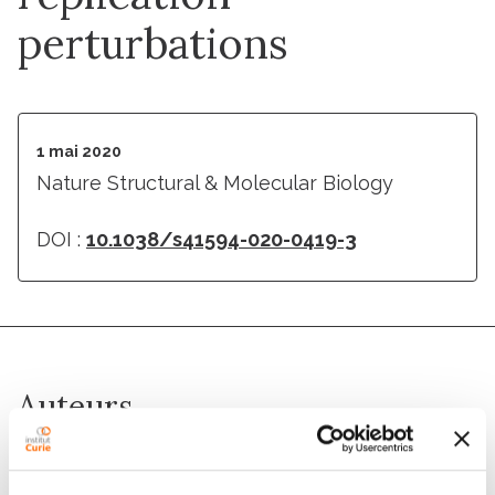
perturbations
1 mai 2020
Nature Structural & Molecular Biology
DOI :
10.1038/s41594-020-0419-3
Auteurs
A. Takedachi, E. Despras, S. Scaglione, R. Guérois, J. H.
Guervilly, M. Blin, S. Audebert, L. Camoin, Z. Hasanova,