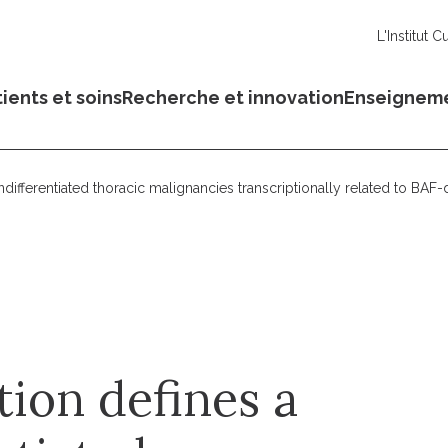
L'Institut C
ients et soins
Recherche et innovation
Enseignem
differentiated thoracic malignancies transcriptionally related to BAF
ion defines a