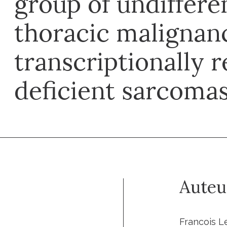
group of undiffere
thoracic malignan
transcriptionally r
deficient sarcoma
Auteu
Francois L