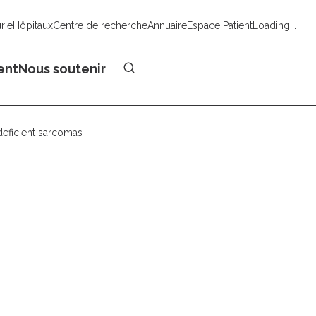
urie
Hôpitaux
Centre de recherche
Annuaire
Espace Patient
Loading...
Faire un don
ent
Nous soutenir
-deficient sarcomas