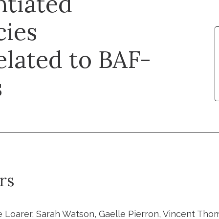
ntiated
cies
elated to BAF-
s
rs
e Loarer, Sarah Watson, Gaelle Pierron, Vincent Tho