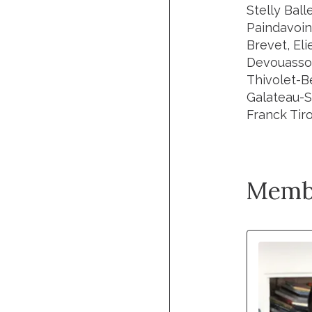
Stelly Ball
Paindavoin
Brevet, Eli
Devouassou
Thivolet-Be
Galateau-Sa
Franck Tir
Memb