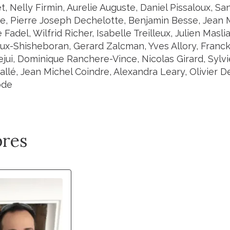
et, Nelly Firmin, Aurelie Auguste, Daniel Pissaloux, S
e, Pierre Joseph Dechelotte, Benjamin Besse, Jean M
e Fadel, Wilfrid Richer, Isabelle Treilleux, Julien Mas
x-Shisheboran, Gerard Zalcman, Yves Allory, Franck
jui, Dominique Ranchere-Vince, Nicolas Girard, Sylvi
llé, Jean Michel Coindre, Alexandra Leary, Olivier De
ode
res