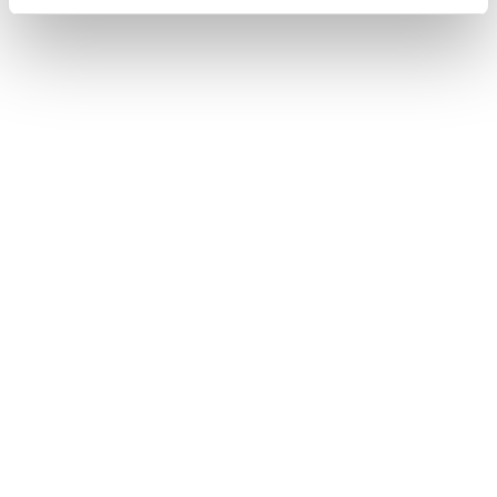
Nous contacter
Nous rejoindre
Annuaire
Actualités
Droits du patient
Presse
Mentions légales
Politique des données personnelles
Gestion des cookies
Signalement