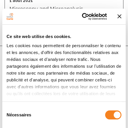
1 août 2021
Microscopy and Microanalysis
DOI :
10.1017/s1431927621010515
Ce site web utilise des cookies.
Les cookies nous permettent de personnaliser le contenu
et les annonces, d'offrir des fonctionnalités relatives aux
médias sociaux et d'analyser notre trafic. Nous
Auteurs
partageons également des informations sur l'utilisation de
notre site avec nos partenaires de médias sociaux, de
publicité et d'analyse, qui peuvent combiner celles-ci
Antoine Cossa, Véronique Arluison, Sylvain Trépout
avec d'autres informations que vous leur avez fournies
ou qu'ils ont collectées lors de votre utilisation de leurs
services.
Sélection
Nécessaires
du
consentement