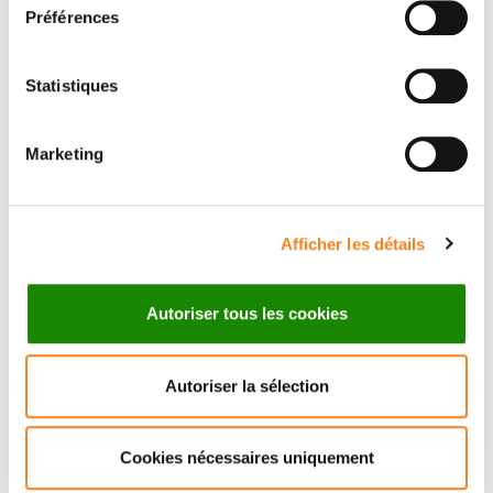
Préférences
Statistiques
Marketing
Suivez l'Institut Curie
Retrouvez notre actualité sur les réseaux
Afficher les détails
sociaux et en vous inscrivant à notre newsletter.
Autoriser tous les cookies
Inscrivez-vous à la newsletter
Autoriser la sélection
Cookies nécessaires uniquement