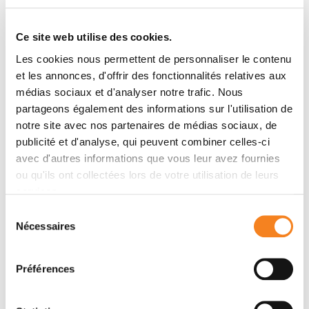
Charlotte Lamirault, Elise Brisebard, Annalisa Patriarca,
Marjorie Juchaux, Delphine Crepin, Dalila Labiod,
Ce site web utilise des cookies.
Frederic Pouzoulet, Catherine Sebrie, Laurene
Les cookies nous permettent de personnaliser le contenu
Jourdain, Marine Le Dudal, David Hardy, Ludovic De
et les annonces, d'offrir des fonctionnalités relatives aux
Marzi, Remi Dendale, Gregory Jouvion, Yolanda
médias sociaux et d'analyser notre trafic. Nous
Prezado
partageons également des informations sur l'utilisation de
notre site avec nos partenaires de médias sociaux, de
publicité et d'analyse, qui peuvent combiner celles-ci
Membres
avec d'autres informations que vous leur avez fournies
ou qu'ils ont collectées lors de votre utilisation de leurs
services.
Sélection
Nécessaires
du
consentement
Préférences