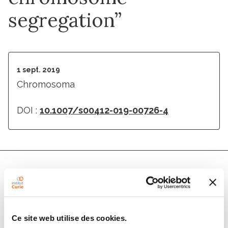
segregation”
1 sept. 2019
Chromosoma
DOI :
10.1007/s00412-019-00726-4
Auteurs
Francesca Cole, Valérie Borde
Ce site web utilise des cookies.