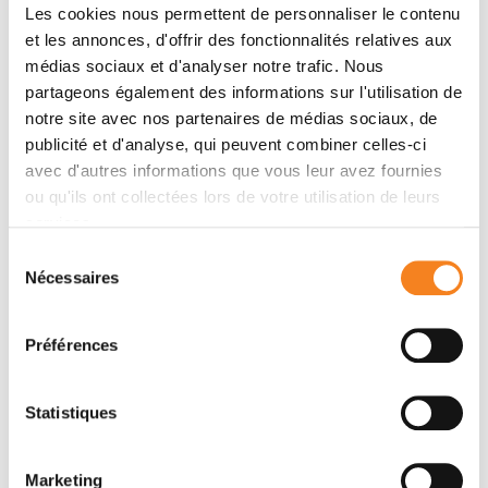
Les cookies nous permettent de personnaliser le contenu
et les annonces, d'offrir des fonctionnalités relatives aux
Membres
médias sociaux et d'analyser notre trafic. Nous
partageons également des informations sur l'utilisation de
notre site avec nos partenaires de médias sociaux, de
publicité et d'analyse, qui peuvent combiner celles-ci
avec d'autres informations que vous leur avez fournies
ou qu'ils ont collectées lors de votre utilisation de leurs
services.
Sélection
Nécessaires
du
consentement
VALERIE
Préférences
BORDE
Directeur de recherche
Statistiques
CNRS
Marketing