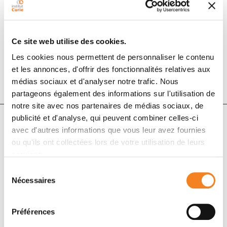
1 déc. 2018
Communications Biology
Ce site web utilise des cookies.
Les cookies nous permettent de personnaliser le contenu
DOI :
10.1038/s42003-018-0144-1
et les annonces, d'offrir des fonctionnalités relatives aux
médias sociaux et d'analyser notre trafic. Nous
partageons également des informations sur l'utilisation de
notre site avec nos partenaires de médias sociaux, de
publicité et d'analyse, qui peuvent combiner celles-ci
avec d'autres informations que vous leur avez fournies
ou qu'ils ont collectées lors de votre utilisation de leurs
services.
Sélection
Nécessaires
du
consentement
Préférences