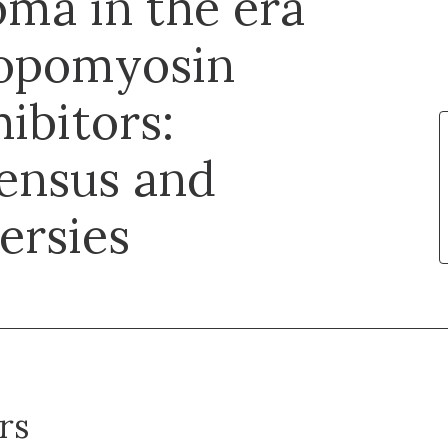
oma in the era
ropomyosin
ibitors:
sensus and
ersies
rs