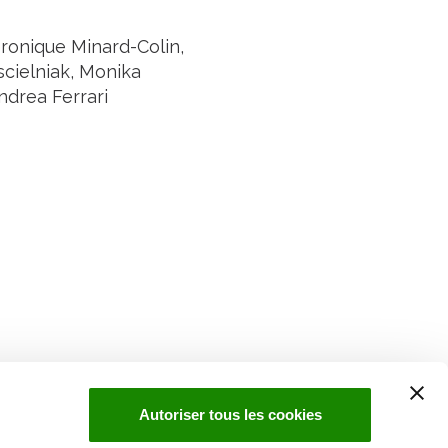
ronique Minard-Colin,
scielniak, Monika
ndrea Ferrari
Suivez l'Institut Curie
 sociaux et en vous inscrivant à notre newsletter.
Autoriser tous les cookies
Inscrivez-vous à la newsletter