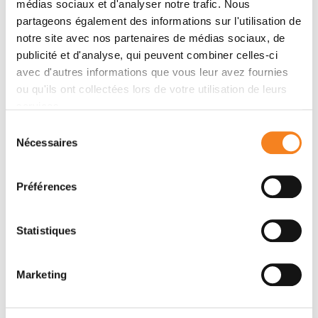
VIRGINIE
KARINE LAUD-
médias sociaux et d'analyser notre trafic. Nous
RAYNAL
DUVAL
partageons également des informations sur l'utilisation de
notre site avec nos partenaires de médias sociaux, de
Inserm
publicité et d'analyse, qui peuvent combiner celles-ci
avec d'autres informations que vous leur avez fournies
ou qu'ils ont collectées lors de votre utilisation de leurs
services.
Sélection
Nécessaires
du
consentement
Préférences
Statistiques
SAKINA ZAIDI
SYLVAIN
BAULANDE
Marketing