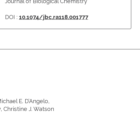
Journal of Biological Chemistry
DOI :
10.1074/jbc.ra118.001777
ichael E. D’Angelo,
y, Christine J. Watson