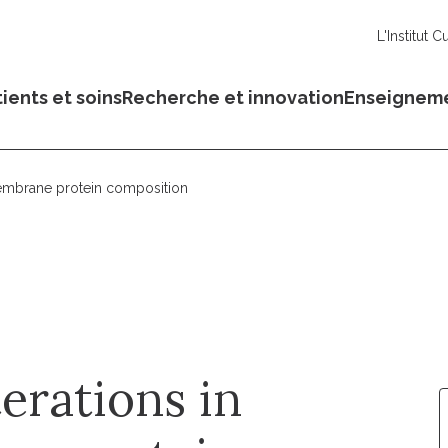
L'Institut C
ients et soins
Recherche et innovation
Enseignem
membrane protein composition
erations in