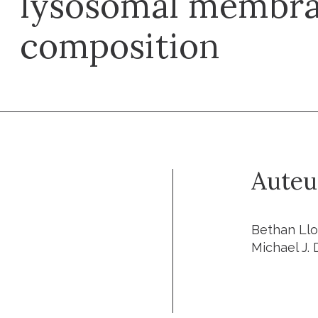
lysosomal membra
composition
Auteu
Bethan Lloy
Michael J. 