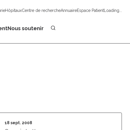
urie
Hôpitaux
Centre de recherche
Annuaire
Espace Patient
Loading...
Faire un don
ent
Nous soutenir
18 sept. 2008