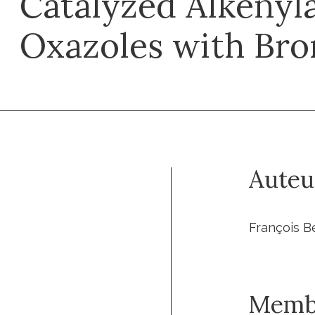
Catalyzed Alkenyla
Oxazoles with Br
Auteu
François B
Memb