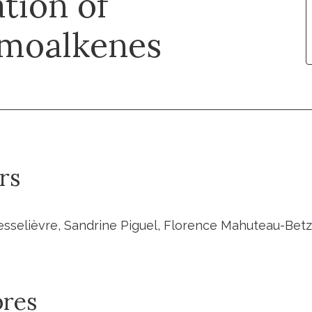
tion of
omoalkenes
rs
esselièvre, Sandrine Piguel, Florence Mahuteau-Betze
res