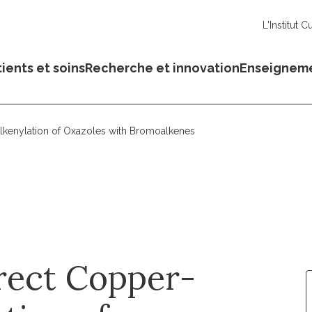
L'Institut C
ients et soins
Recherche et innovation
Enseignem
Alkenylation of Oxazoles with Bromoalkenes
irect Copper-