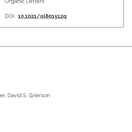
Organic Letters
DOI :
10.1021/ol801512q
r, David S. Grierson