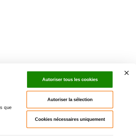
Suivez l'Institut Curie
 sociaux et en vous inscrivant à notre newsletter.
Autoriser tous les cookies
Inscrivez-vous à la newsletter
Autoriser la sélection
ns que
Cookies nécessaires uniquement
ndre
Annuaire
Actualités
Droits du patient
Presse