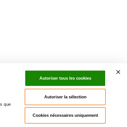
Suivez l'Institut Curie
 sociaux et en vous inscrivant à notre newsletter.
Autoriser tous les cookies
Inscrivez-vous à la newsletter
Autoriser la sélection
ns que
Cookies nécessaires uniquement
ndre
Annuaire
Actualités
Droits du patient
Presse