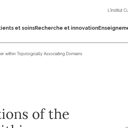
L'Institut C
ients et soins
Recherche et innovation
Enseignem
iber within Topologically Associating Domains
ions of the