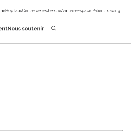
urie
Hôpitaux
Centre de recherche
Annuaire
Espace Patient
Loading...
Faire un don
ent
Nous soutenir