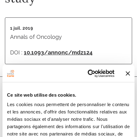
1 juil. 2019
Annals of Oncology
DOI :
10.1093/annonc/mdz124
Ce site web utilise des cookies.
Auteurs
Les cookies nous permettent de personnaliser le contenu
et les annonces, d'offrir des fonctionnalités relatives aux
J.-Y. Blay, C. Honoré, E. Stoeckle, P. Meeus, M. Jafari,
médias sociaux et d'analyser notre trafic. Nous
F. Gouin, P. Anract, G. Ferron, A. Rochwerger, M.
partageons également des informations sur l'utilisation de
Ropars, S. Carrere, F. Marchal, F. Sirveaux, A. Di Marco,
notre site avec nos partenaires de médias sociaux, de