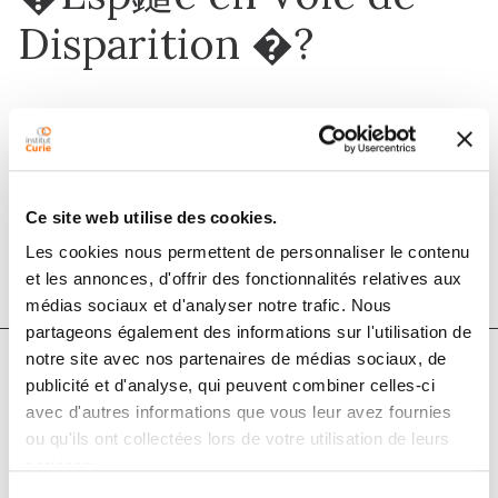
Disparition �?
1 janv. 2021
Oncologie
Ce site web utilise des cookies.
DOI :
10.32604/oncologie.2021.017020
Les cookies nous permettent de personnaliser le contenu
et les annonces, d'offrir des fonctionnalités relatives aux
médias sociaux et d'analyser notre trafic. Nous
partageons également des informations sur l'utilisation de
notre site avec nos partenaires de médias sociaux, de
publicité et d'analyse, qui peuvent combiner celles-ci
Auteurs
avec d'autres informations que vous leur avez fournies
ou qu'ils ont collectées lors de votre utilisation de leurs
services.
R. J. Salmon