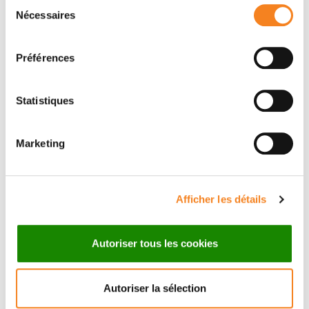
Sélection
Nécessaires
du
consentement
Préférences
Statistiques
Marketing
Suivez l'Institut Curie
Afficher les détails
Retrouvez notre actualité sur les réseaux
Autoriser tous les cookies
sociaux et en vous inscrivant à notre newsletter.
Autoriser la sélection
Inscrivez-vous à la newsletter