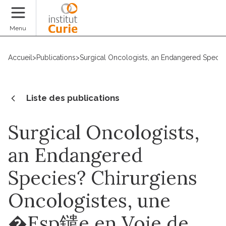
Faire un don
Menu
Accueil
>
Publications
>
Surgical Oncologists, an Endangered Specie
Liste des publications
Surgical Oncologists,
an Endangered
Species? Chirurgiens
Oncologistes, une
�Esp鑓e en Voie de