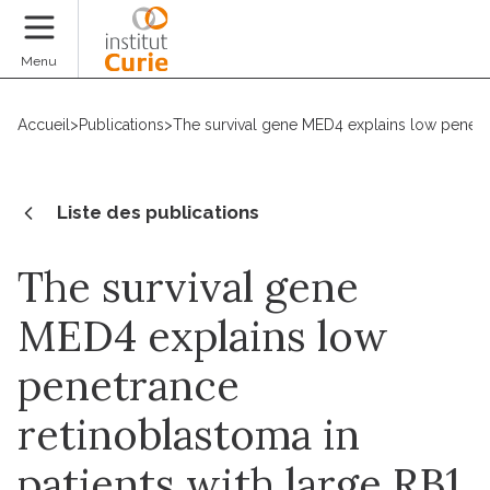
Faire un don
Menu
Accueil
>
Publications
>
The survival gene MED4 explains low penetra
Liste des publications
The survival gene
MED4 explains low
penetrance
retinoblastoma in
patients with large RB1