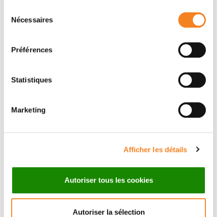
Sélection
Nécessaires
du
Membres
consentement
Préférences
Statistiques
Marketing
Afficher les détails
CELIO
GENEVIEVE
POUPONNOT
ALMOUZNI
Autoriser tous les cookies
Directeur de recherche
Directeur de recherche
CNRS
CNRS
Autoriser la sélection